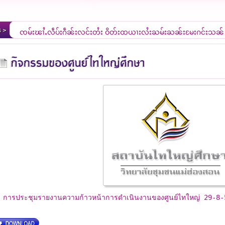
ၸုမ်းၾၢႆႇလဵပ်ႈႁဵၼ်းလွင်ႈတႆး ဝိတ်းထယႃးလႆးႀုမ်းႀူၼ်းမႄႈႁွင်ႈသွၼ်
ยินดีต้อนรับสู่เว็บไซต์ศูนย์ใหญ่ศึกษา วิทยาลัยชุมชนแม่ฮ่องสอน
การประชุมรายงานความก้าวหน้าการดำเนินงานของศูนย์ไทใหญ่ 29-8-