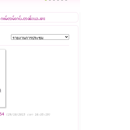
1
2
3
4
5
6
 ႁူမ်ၸူမ်းႁပ်ႉတွၼ်ႈယူႇၶႃး
54
(29/10/2015 เวลา 16:35:19)