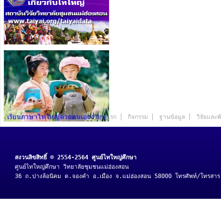
หน้าแรก
กิจกรรม
ฐานข้อมูล
วิจัยและ
สงวนลิขสิทธิ์ © 2554-2564 ศูนย์ไทใหญ่ศึกษา
ศูนย์ไทใหญ่ศึกษา วิทยาลัยชุมชนแม่ฮ่องสอน
36 ถ.ปางล้อนิคม ต.จองคำ อ.เมือง จ.แม่ฮ่องสอน 58000 โทรศัพท์/โทรสา