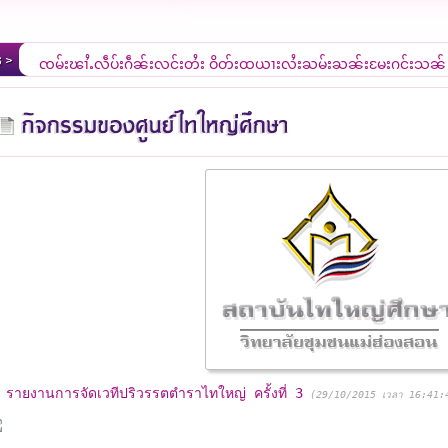
ၸုမ်းၾၢႆႇလဵပ်ႈႁဵၼ်းလွင်ႈတႆး ဝိတ်းထယႃးလႆးႀုမ်းႀူၼ်းမႄႈႁွင်ႈသွၼ်
ยินดีต้อนรับสู่เว็บไซต์ศูนย์ใหญ่ศึกษา วิทยาลัยชุมชนแม่ฮ่องสอน
รายงานการจัดเวทีปริวรรตตำราไทใหญ่ ครั้งที่ 3
(29/10/2015 เวลา 16:41: