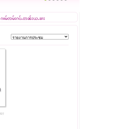
1
2
3
4
5
6
 ႁူမ်ၸူမ်းႁပ်ႉတွၼ်ႈယူႇၶႃး
43)