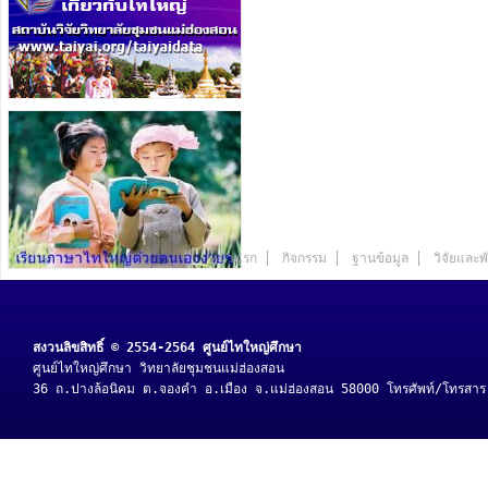
หน้าแรก
กิจกรรม
ฐานข้อมูล
วิจัยและ
สงวนลิขสิทธิ์ © 2554-2564 ศูนย์ไทใหญ่ศึกษา
ศูนย์ไทใหญ่ศึกษา วิทยาลัยชุมชนแม่ฮ่องสอน
36 ถ.ปางล้อนิคม ต.จองคำ อ.เมือง จ.แม่ฮ่องสอน 58000 โทรศัพท์/โทรสา