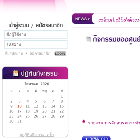
ၸုမ်းၾၢႆႇလဵပ်ႈႁဵၼ်းလ
ยินดีต้อนรับสู่เว็บไซ
ลืมรหัสผ่าน
/
สมัครสมาชิก
สิงหาคม 2026
อ
จ
อ
พ
พฤ
ศ
ส
1
2
3
4
5
6
7
8
9
10
11
12
13
14
15
16
17
18
19
20
21
22
23
24
25
26
27
28
29
30
31
รายงานการจัดอบรมการทำต้
ดูปฏิทินกิจกรรม คลิ้ก