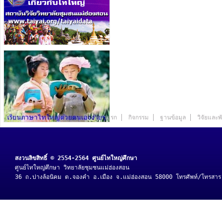
หน้าแรก
กิจกรรม
ฐานข้อมูล
วิจัยและ
สงวนลิขสิทธิ์ © 2554-2564 ศูนย์ไทใหญ่ศึกษา
ศูนย์ไทใหญ่ศึกษา วิทยาลัยชุมชนแม่ฮ่องสอน
36 ถ.ปางล้อนิคม ต.จองคำ อ.เมือง จ.แม่ฮ่องสอน 58000 โทรศัพท์/โทรสา