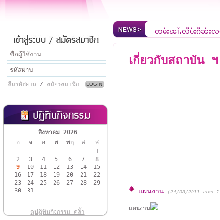
ၸုမ်းၾၢႆႇလဵပ်ႈႁဵၼ်းလ
ยินดีต้อนรับสู่เว็บไซ
เกี่ยวกับสถาบัน ฯ
ลืมรหัสผ่าน
/
สมัครสมาชิก
สิงหาคม 2026
อ
จ
อ
พ
พฤ
ศ
ส
1
2
3
4
5
6
7
8
9
10
11
12
13
14
15
16
17
18
19
20
21
22
23
24
25
26
27
28
29
30
31
แผนงาน
(24/08/2011 เวลา 1
แผนงาน
ดูปฏิทินกิจกรรม คลิ้ก