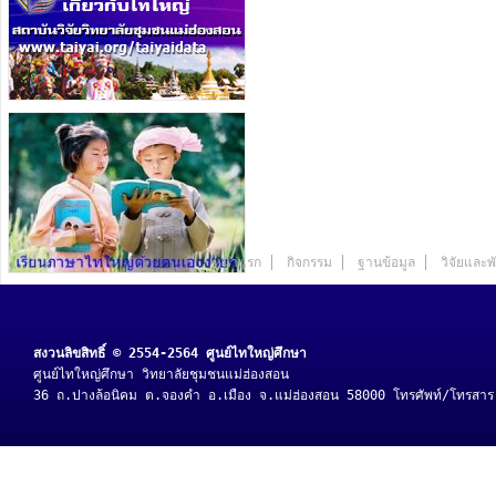
หน้าแรก
กิจกรรม
ฐานข้อมูล
วิจัยและ
สงวนลิขสิทธิ์ © 2554-2564 ศูนย์ไทใหญ่ศึกษา
ศูนย์ไทใหญ่ศึกษา วิทยาลัยชุมชนแม่ฮ่องสอน
36 ถ.ปางล้อนิคม ต.จองคำ อ.เมือง จ.แม่ฮ่องสอน 58000 โทรศัพท์/โทรสา