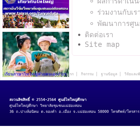
ผลการดำเนิน
ร่วมงานกับเร
พัฒนาการศูน
ติดต่อเรา
Site map
หน้าแรก
กิจกรรม
ฐานข้อมูล
วิจัยและ
สงวนลิขสิทธิ์ © 2554-2564 ศูนย์ไทใหญ่ศึกษา
ศูนย์ไทใหญ่ศึกษา วิทยาลัยชุมชนแม่ฮ่องสอน
36 ถ.ปางล้อนิคม ต.จองคำ อ.เมือง จ.แม่ฮ่องสอน 58000 โทรศัพท์/โทรสา