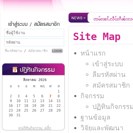
ၸုမ်းၾၢႆႇလဵပ်ႈႁဵၼ်းလ
ยินดีต้อนรับสู่เว็บไซ
Site Map
ลืมรหัสผ่าน
/
สมัครสมาชิก
หน้าแรก
เข้าสู่ระบบ
ลืมรหัสผ่าน
สิงหาคม 2026
สมัครสมาชิก
อ
จ
อ
พ
พฤ
ศ
ส
1
กิจกรรม
2
3
4
5
6
7
8
9
10
11
12
13
14
15
ปฏิทินกิจกรร
16
17
18
19
20
21
22
23
24
25
26
27
28
29
30
31
ฐานข้อมูล
วิจัยและพัฒนา
ดูปฏิทินกิจกรรม คลิ้ก