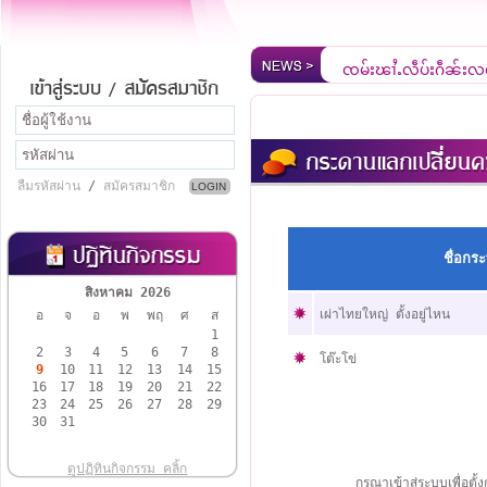
ၸုမ်းၾၢႆႇလဵပ်ႈႁဵၼ်းလ
ยินดีต้อนรับสู่เว็บไซ
ลืมรหัสผ่าน
/
สมัครสมาชิก
ชื่อกระท
สิงหาคม 2026
เผ่าไทยใหญ่ ตั้งอยู่ไหน
อ
จ
อ
พ
พฤ
ศ
ส
1
2
3
4
5
6
7
8
โต๊ะโข่
9
10
11
12
13
14
15
16
17
18
19
20
21
22
23
24
25
26
27
28
29
30
31
ดูปฏิทินกิจกรรม คลิ้ก
กรุณาเข้าสู่ระบบเพื่อต