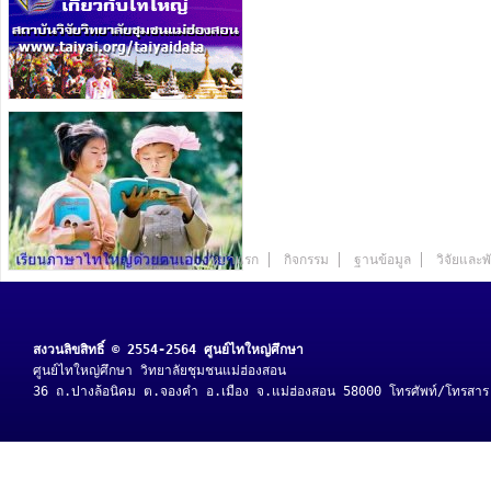
หน้าแรก
กิจกรรม
ฐานข้อมูล
วิจัยและ
สงวนลิขสิทธิ์ © 2554-2564 ศูนย์ไทใหญ่ศึกษา
ศูนย์ไทใหญ่ศึกษา วิทยาลัยชุมชนแม่ฮ่องสอน
36 ถ.ปางล้อนิคม ต.จองคำ อ.เมือง จ.แม่ฮ่องสอน 58000 โทรศัพท์/โทรสา